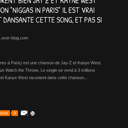
SURENT BIEN JAY Z ET KAYNE WEST
N "NIGGAS IN PARIS" IL EST VRAI
T DANSANTE CETTE SONG, ET PAS SI
.over-blog.com
gres à Paris) est une chanson de Jay-Z et Kanye West,
un Watch the Throne. Le single se vend à 3 millions
 et Kanye West racontent dans cette chanson...
epost
0