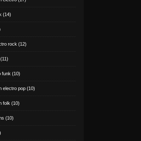
k (14)
)
tro rock (12)
(11)
 funk (10)
 electro pop (10)
 folk (10)
s (10)
)