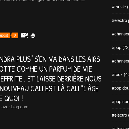
#music (
#electro 
#chanson
epost
0
#pop (72
NDRA PLUS'' S'EN VA DANS LES AIRS
#chanson
LOTTE COMME UN PARFUM DE VIE
#rock (4
'EFFRITE , ET LAISSE DERRIÈRE NOUS
NOUVEAU CALI EST LÀ CALI "L'ÂGE
#pop dou
IE QUOI !
#pop son
.over-blog.com
#electro 
#chanson