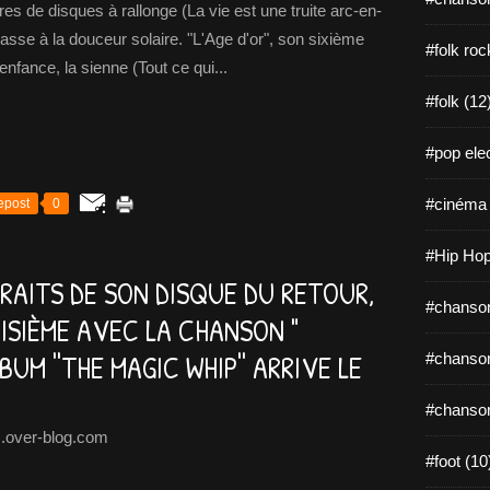
tres de disques à rallonge (La vie est une truite arc-en-
asse à la douceur solaire. "L'Age d'or", son sixième
#folk roc
nfance, la sienne (Tout ce qui...
#folk (12
#pop elec
#cinéma 
epost
0
#Hip Hop
RAITS DE SON DISQUE DU RETOUR,
#chanson
ISIÈME AVEC LA CHANSON "
UM ''THE MAGIC WHIP'' ARRIVE LE
#chanson
#chanson
.over-blog.com
#foot (10