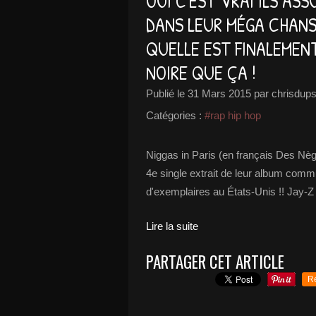
OUI C'EST VRAI ILS AS
DANS LEUR MÉGA CHANSO
QUELLE EST FINALEMEN
NOIRE QUE ÇA !
Publié le
31 Mars 2015
par chrisdups
Catégories :
#rap hip hop
Niggas in Paris (en français Des Nè
4e single extrait de leur album comm
d'exemplaires au États-Unis !! Jay-Z
Lire la suite
PARTAGER CET ARTICLE
R