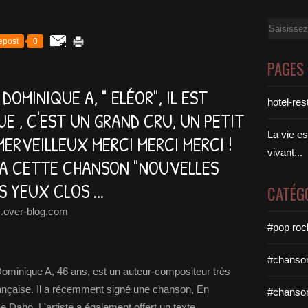
Email
epost
0
PAGES
DOMINIQUE A, " ELÉOR", IL EST
hotel-res
 , C'EST UN GRAND CRU, UN PETIT
La vie es
ERVEILLEUX MERCI MERCI MERCI !
vivant...
Y A CETTE CHANSON "NOUVELLES
 YEUX CLOS ...
CATÉG
.over-blog.com
#pop roc
#chanson
 Dominique A, 46 ans, est un auteur-compositeur très
rançaise. Il a récemment signé une chanson, En
#chanson
e Daho. L'artiste a également offert un texte...