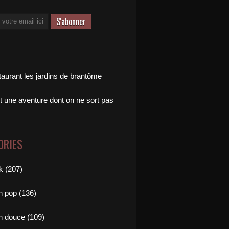
taurant les jardins de brantôme
t une aventure dont on ne sort pas
ORIES
k (207)
 pop (136)
 douce (109)