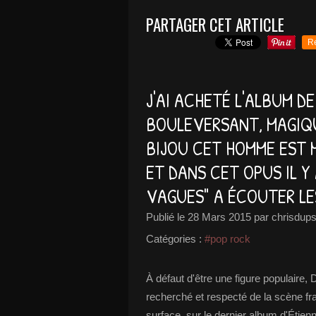
PARTAGER CET ARTICLE
R
J'AI ACHETÉ L'ALBUM DE 
BOULEVERSANT, MAGIQUE
BIJOU CET HOMME EST M
ET DANS CET OPUS IL 
VAGUES" A ÉCOUTER LES
Publié le
28 Mars 2015
par chrisdups
Catégories :
#pop rock
À défaut d'être une figure populaire,
recherché et respecté de la scène f
surface, sur le dernier album d'Étienn