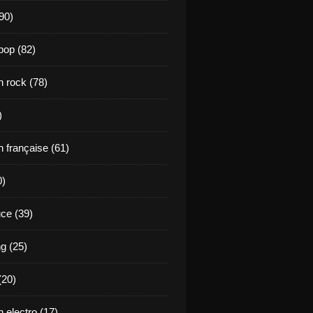
90)
pop (82)
 rock (78)
)
 française (61)
0)
ce (39)
g (25)
(20)
 electro (17)