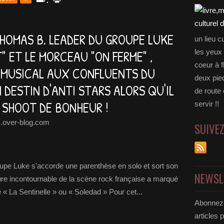
 THOMAS B. LEADER DU GROUPE LUKE
un lieu c
" ET LE MORCEAU "ON FERME" ,
les yeux 
coeur à f
 MUSICAL AUX CONFLUENTS DU
deux pie
 DESTIN D'ANTI STARS ALORS QU'IL
de route
 SHOOT DE BONHEUR !
servir !!
.over-blog.com
SUIVE
pe Luke s'accorde une parenthèse en solo et sort son
NEWSL
e incontournable de la scène rock française a marqué
« La Sentinelle » ou « Soledad » Pour cet...
Abonnez-
articles 