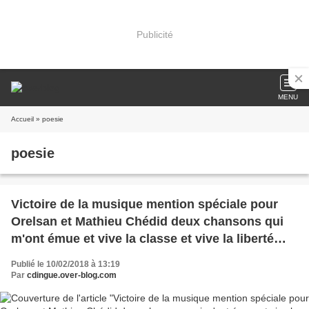
Publicité
MENU
Accueil
» poesie
poesie
Victoire de la musique mention spéciale pour
Orelsan et Mathieu Chédid deux chansons qui
m'ont émue et vive la classe et vive la liberté
d'expression et vive la musique bravo c'est beau
Publié le 10/02/2018 à 13:19
c'est clair c'est beau comme une victoire !
Par
cdingue.over-blog.com