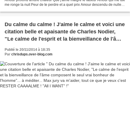
me ronge la nuit Peur de te perdre et a quel prix Amour descendu de nulle
part Moi je t'aime et je ne...
Du calme du calme ! J'aime le calme et voici une
citation belle et apaisante de Charles Nodier,
"Le calme de l'esprit et la bienveillance de l'âme
composent le seul vrai bonheur de l'homme"... à
Publié le 20/11/2014 à 18:35
méditer... Max jury va m'aider, tout ce que je
Par
chrisdups.over-blog.com
veux c'est RESTER CAAAALME ! "All I WANT" !