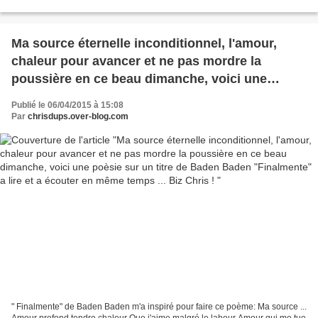
même temps que la musique ... MINOUCHE...
Ma source éternelle inconditionnel, l'amour,
chaleur pour avancer et ne pas mordre la
poussière en ce beau dimanche, voici une
poèsie sur un titre de Baden Baden
Publié le 06/04/2015 à 15:08
"Finalmente" a lire et a écouter en même temps
Par
chrisdups.over-blog.com
... Biz Chris !
" Finalmente" de Baden Baden m'a inspiré pour faire ce poème: Ma source ...
Amour profond tendre chaleur Que j'aime malgré le labeur Amour qui me tue