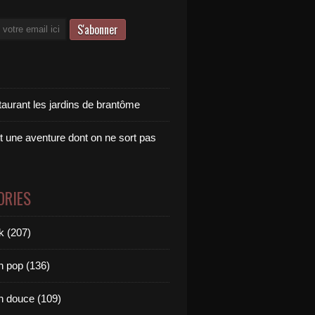
taurant les jardins de brantôme
t une aventure dont on ne sort pas
ORIES
k (207)
 pop (136)
 douce (109)