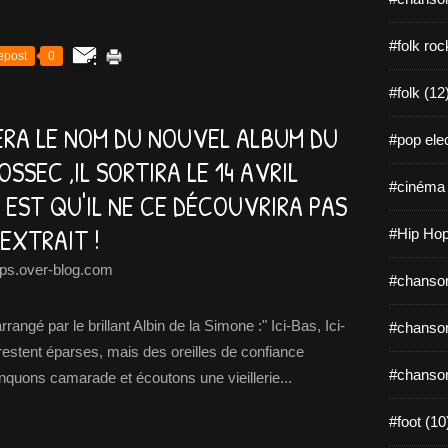
#folk roc
epost
0
#folk (12
 SERA LE NOM DU NOUVEL ALBUM DU
#pop elec
SSEC ,IL SORTIRA LE 14 AVRIL
#cinéma 
S EST QU'IL NE CE DÉCOUVRIRA PAS
 EXTRAIT !
#Hip Hop
ps.over-blog.com
#chanson
ngé par le brillant Albin de la Simone :" Ici-Bas, Ici-
#chanson
stent éparses, mais des oreilles de confiance
#chanson
inquons camarade et écoutons une vieillerie...
#foot (10