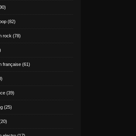
90)
pop (82)
 rock (78)
)
 française (61)
0)
ce (39)
g (25)
(20)
 electro (17)