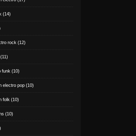
k (14)
)
tro rock (12)
(11)
 funk (10)
 electro pop (10)
 folk (10)
s (10)
)