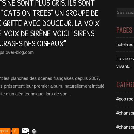
S NE SONT PLUS GRIS. ILS SONT
 "CATS ON TREES" UN GROUPE DE
Email
 GRIFFE AVEC DOUCEUR, LA VOIX
PAGES
 VOIX DE SIRÈNE VOICI "SIRENS
OURAGES DES OISEAUX"
hotel-res
ps.over-blog.com
La vie es
vivant...
t les planches des scènes françaises depuis 2007,
CATÉG
ls présentent leur premier album, naturellement intitulé
ite d'un aléa technique, lors de son...
#pop roc
#chanson
#chanson
epost
0