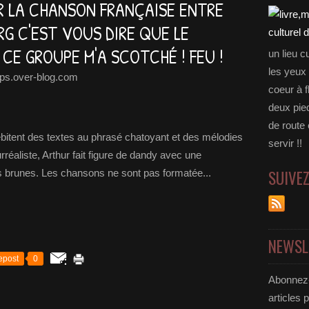
 LA CHANSON FRANÇAISE ENTRE
G C'EST VOUS DIRE QUE LE
CE GROUPE M'A SCOTCHÉ ! FEU !
un lieu c
les yeux 
ps.over-blog.com
coeur à f
deux pie
de route
débitent des textes au phrasé chatoyant et des mélodies
servir !!
rréaliste, Arthur fait figure de dandy avec une
SUIVE
s brunes. Les chansons ne sont pas formatée...
NEWSL
epost
0
Abonnez-
articles 