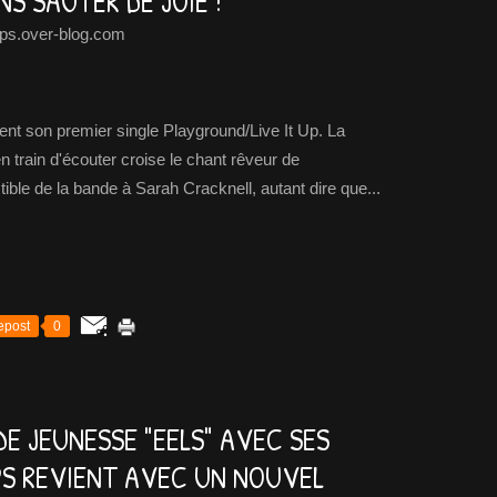
NS SAUTER DE JOIE !
ps.over-blog.com
ent son premier single Playground/Live It Up. La
train d'écouter croise le chant rêveur de
ble de la bande à Sarah Cracknell, autant dire que...
epost
0
E JEUNESSE "EELS" AVEC SES
PS REVIENT AVEC UN NOUVEL