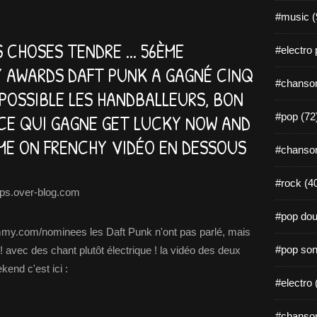
#music (
 CHOSES TENDRE ... 56ÈME
#electro 
 AWARDS DAFT PUNK A GAGNÉ CINQ
#chanson
POSSIBLE LES HANDBALLEURS, BON
NCE QUI GAGNE GET LUCKY NOW AND
#pop (72
OME ON FRENCHY VIDÉO EN DESSOUS
#chanson
#rock (4
ps.over-blog.com
#pop dou
ammy.com/nominees les Daft Punk n'ont pas parlé, mais
#pop son
! avec des chant plutôt électrique ! la vidéo des deux
end c'est ici :
#electro 
#chanson