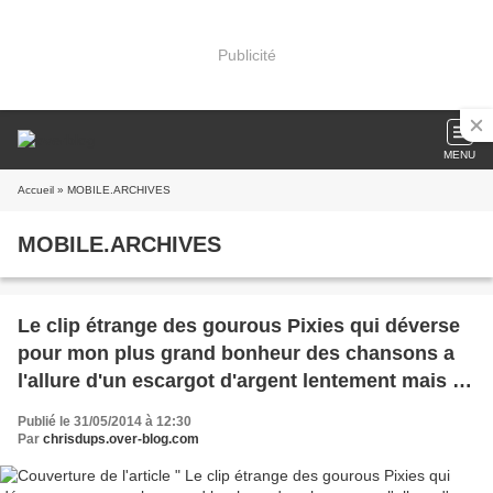
Publicité
MENU
Accueil
» MOBILE.ARCHIVES
MOBILE.ARCHIVES
Le clip étrange des gourous Pixies qui déverse
pour mon plus grand bonheur des chansons a
l'allure d'un escargot d'argent lentement mais en
persillade comme il se doit voici "Silver Snail" le
Publié le 31/05/2014 à 12:30
single sortie de l'album "indie cindy" !
Par
chrisdups.over-blog.com