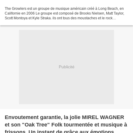
The Growlers est un groupe de musique américain créé à Long Beach, en
Californie en 2006 Le groupe est composé de Brooks Nielsen, Matt Taylor,
Scott Montoya et Kyle Straka. ils ont tous des moustaches et le rock
psyché,Alors qu'on ne les attendait certainement...
Publicité
Envoutement garantie, la jolie MIREL WAGNER
et son "Oak Tree" Folk tourmentée et musique à
frissons, Un instant de grâce aux émotions