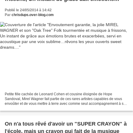
brutes et exacerbées, servi en acoustique par
Publié le 24/05/2014 à 14:42
une voix sublime…rêvons les yeux ouverts
Par
chrisdups.over-blog.com
sweet dreams....
Petite fille cachée de Leonard Cohen et cousine éloignée de Hope
Sandoval, Mirel Wagner fait partie de ces rares artistes capables de vous
envoûter et de vous mettre à terre avec comme seul accompagnement à sa
voix d’ange déchu, une guitare acoustique,...
On n'a tous rêvé d'avoir un "SUPER CRAYON" à
l'école, mais un crayon qui fait de la musique