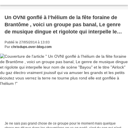
épuré , Sous ce nouveau nom, on découvre...
Un OVNI gonflé à l’hélium de la fête foraine de
Brantôme , voici un groupe pas banal, Le genre
de musique dingue et rigolote qui interpelle leur
nom de scène "Bayou" et le titre "Airlock" du
Publié le 27/05/2014 à 13:03
gaz électro vraiment jouissif qui va amuser les
Par
chrisdups.over-blog.com
grands et les petits écoutez vous verrez la terre
ne tourne plus rond elle est gonflée à l'hélium !
Je ne sais pas grand chose de ce groupe pour le moment mais quelque
chose me dit que dans les chaumières on va en parlé, c'est du son qui n'est