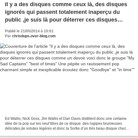
Il y a des disques comme ceux là, des disques
ignorés qui passent totalement inaperçu du
public ,je suis là pour déterrer ces disques
comme un devoir voici donc le groupe "My Sad
Publié le 21/05/2014 à 10:01
Captains" "best of times" Une pépite un
Par
chrisdups.over-blog.com
ravissement pop charmant simple et
inexplicable écoutez donc "Goodbye" et "in
time"
Ed Wallis, Nick Goss, Jim Wallis et Dan Davis distillent donc une certaine
idée de la pop sur les neuf titres de ce disque. des nappes brumeuses
délicates,de volutes légères et donc la Sortie d’un très beau disque chez
Bella Union depuis le 17 mars 2014.Que...