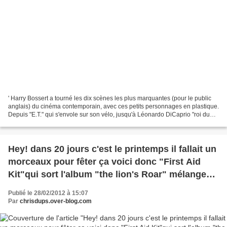
' Harry Bossert a tourné les dix scènes les plus marquantes (pour le public
anglais) du cinéma contemporain, avec ces petits personnages en plastique.
Depuis "E.T." qui s'envole sur son vélo, jusqu'à Léonardo DiCaprio "roi du
monde" dans "Titanic", en...
Hey! dans 20 jours c'est le printemps il fallait un
morceaux pour fêter ça voici donc "First Aid
Kit"qui sort l'album "the lion's Roar" mélange
de suedois et de country made in usa écoute ici
Publié le 28/02/2012 à 15:07
Par
chrisdups.over-blog.com