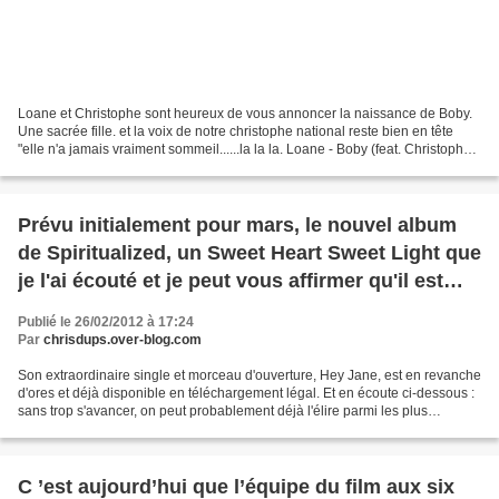
Loane et Christophe sont heureux de vous annoncer la naissance de Boby.
Une sacrée fille. et la voix de notre christophe national reste bien en tête
"elle n'a jamais vraiment sommeil......la la la. Loane - Boby (feat. Christophe)
par EMI_Music
Prévu initialement pour mars, le nouvel album
de Spiritualized, un Sweet Heart Sweet Light que
je l'ai écouté et je peut vous affirmer qu'il est
immense !!
Publié le 26/02/2012 à 17:24
Par
chrisdups.over-blog.com
Son extraordinaire single et morceau d'ouverture, Hey Jane, est en revanche
d'ores et déjà disponible en téléchargement légal. Et en écoute ci-dessous :
sans trop s'avancer, on peut probablement déjà l'élire parmi les plus
chansons de l'année.écoutez...
C ’est aujourd’hui que l’équipe du film aux six