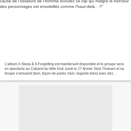
L’album A Sleep & A Forgetting est maintenant disponible et le groupe sera
en spectacle au Cabaret du Mile End, lundi le 27 février. Nick Thoburn et sa
troupe s’amusent (ben, façon de parler, hein, regarde bien) avec des
squelettes dirigés par le marionnettiste...